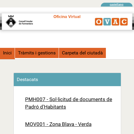
castellano
Inici
Tràmits i gestions
Carpeta del ciutadà
Destacats
PMH007 - Sol·licitud de documents de
Padró d'Habitants
MOV001 - Zona Blava - Verda